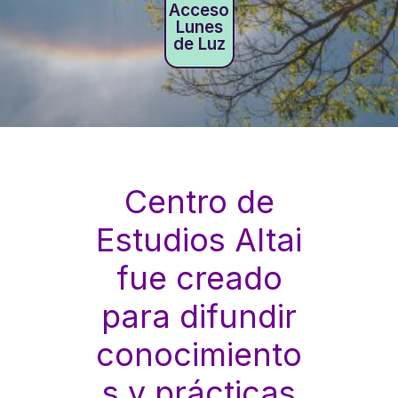
Acceso
Lunes
de Luz
Centro de
Estudios Altai
fue creado
para difundir
conocimiento
s y prácticas